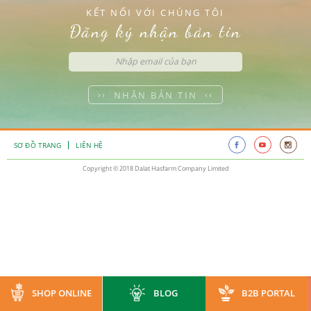
KẾT NỐI VỚI CHÚNG TÔI
Đăng ký nhận bản tin
NHẬN BẢN TIN
SƠ ĐỒ TRANG
LIÊN HỆ
Copyright © 2018 Dalat Hasfarm Company Limited
SHOP ONLINE
BLOG
B2B PORTAL