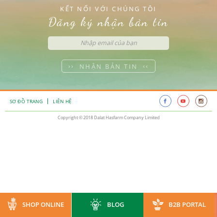
KẾT NỐI VỚI CHÚNG TÔI
Đăng ký nhận bản tin
NHẬN BẢN TIN
SƠ ĐỒ TRANG
LIÊN HỆ
Copyright © 2018 Dalat Hasfarm Company Limited
SHOP ONLINE
BLOG
B2B PORTAL