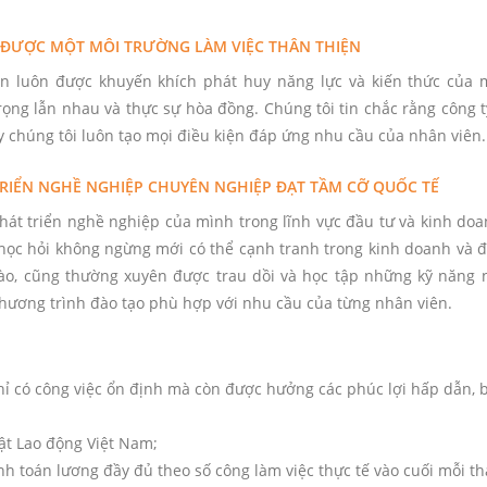
 ĐƯỢC MỘT MÔI TRƯỜNG LÀM VIỆC THÂN THIỆN
ạn luôn được khuyến khích phát huy năng lực và kiến thức củ
rọng lẫn nhau và thực sự hòa đồng. Chúng tôi tin chắc rằng công t
ậy chúng tôi luôn tạo mọi điều kiện đáp ứng nhu cầu của nhân viên.
TRIỂN NGHỀ NGHIỆP CHUYÊN NGHIỆP ĐẠT TẦM CỠ QUỐC TẾ
 phát triển nghề nghiệp của mình trong lĩnh vực đầu tư và kinh d
ó học hỏi không ngừng mới có thể cạnh tranh trong kinh doanh và
 nào, cũng thường xuyên được trau dồi và học tập những kỹ năng
 chương trình đào tạo phù hợp với nhu cầu của từng nhân viên.
hỉ có công việc ổn định mà còn được hưởng các phúc lợi hấp dẫn, 
ật Lao động Việt Nam;
h toán lương đầy đủ theo số công làm việc thực tế vào cuối mỗi th