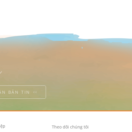
n
ẬN BẢN TIN
iệp
Theo dõi chúng tôi