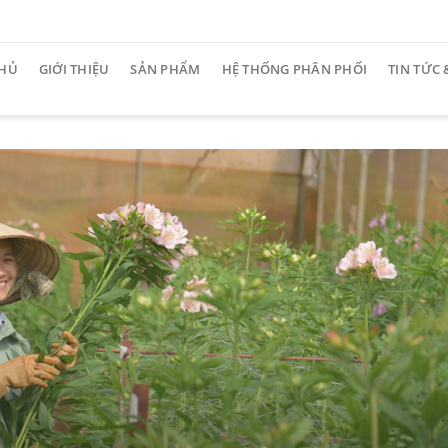
CHỦ
GIỚI THIỆU
SẢN PHẨM
HỆ THỐNG PHÂN PHỐI
TIN TỨC 