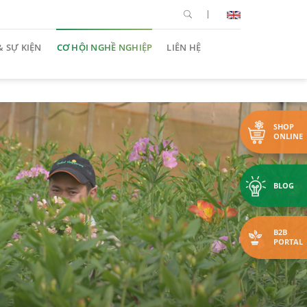
& SỰ KIỆN
CƠ HỘI NGHỀ NGHIỆP
LIÊN HỆ
SHOP
ONLINE
BLOG
B2B
PORTAL